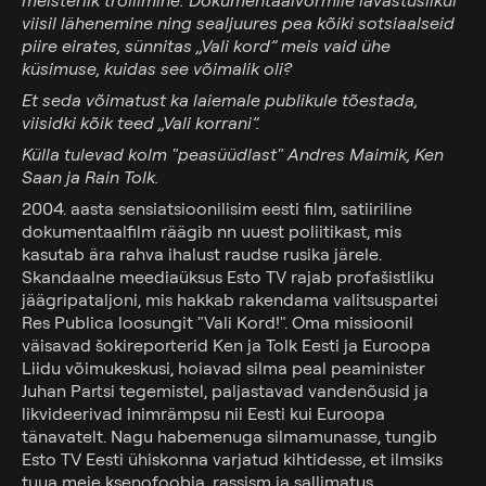
meisterlik trollimine. Dokumentaalvormile lavastuslikul
viisil lähenemine ning sealjuures pea kõiki sotsiaalseid
piire eirates, sünnitas ,,Vali kord” meis vaid ühe
küsimuse, kuidas see võimalik oli?
Et seda võimatust ka laiemale publikule tõestada,
viisidki kõik teed ,,Vali korrani”.
Külla tulevad kolm "peasüüdlast" Andres Maimik, Ken
Saan ja Rain Tolk.
2004. aasta sensiatsioonilisim eesti film, satiiriline
dokumentaalfilm räägib nn uuest poliitikast, mis
kasutab ära rahva ihalust raudse rusika järele.
Skandaalne meediaüksus Esto TV rajab profašistliku
jäägripataljoni, mis hakkab rakendama valitsuspartei
Res Publica loosungit "Vali Kord!". Oma missioonil
väisavad šokireporterid Ken ja Tolk Eesti ja Euroopa
Liidu võimukeskusi, hoiavad silma peal peaminister
Kinokava
Juhan Partsi tegemistel, paljastavad vandenõusid ja
likvideerivad inimrämpsu nii Eesti kui Euroopa
Eriprogrammid
tänavatelt. Nagu habemenuga silmamunasse, tungib
Esto TV Eesti ühiskonna varjatud kihtidesse, et ilmsiks
Varsti kinos
tuua meie ksenofoobia, rassism ja sallimatus.