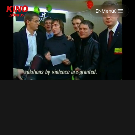
EN
Menüü