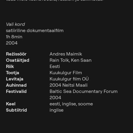
Klassiga kinno
Kai kino
Vali kord
satiiriline dokumentaalfilm
Piletiinfo
1h 8min
2004
Saali rent
Režissöör
Andres Maimik
Osatäitjad
Rain Tolk, Ken Saan
Sõbrakaart
Riik
Eesti
Tootja
Kuukulgur Film
Kinkepiletid
Levitaja
Kuukulgur film OÜ
Auhinnad
2004 Neitsi Maali
Sõprusest
Festivalid
Baltic Sea Documentary Forum
2004
Kontakt
Keel
eesti, inglise, soome
Subtiitrid
inglise